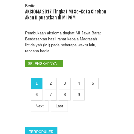
Berita
AKSIOMA 2017 Tingkat MI Se-Kota Cirebon
Akan Dipusatkan di MI PGM
Pembukaan aksioma tingkat MI Jawa Barat
Berdasarkan hasil rapat kepala Madrasah
Ibtidaiyah (MI) pada beberapa waktu lalu,
rencana kegia...
SELENGKAPNYA...
1
2
3
4
5
6
7
8
9
Next
Last
TERPOPULER