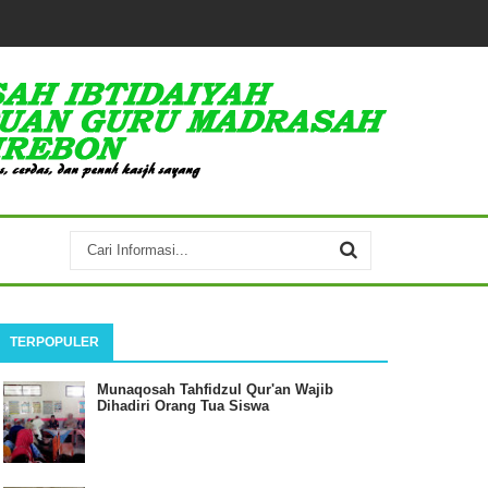
TERPOPULER
Munaqosah Tahfidzul Qur'an Wajib
Dihadiri Orang Tua Siswa