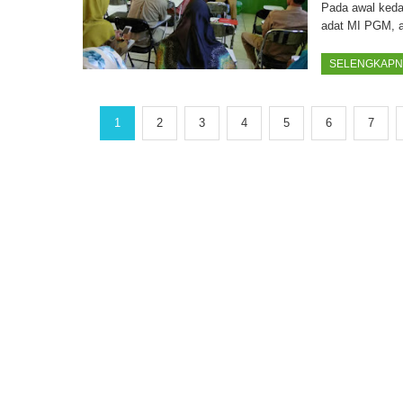
Pada awal keda
adat MI PGM, a
SELENGKAPNY
1
2
3
4
5
6
7