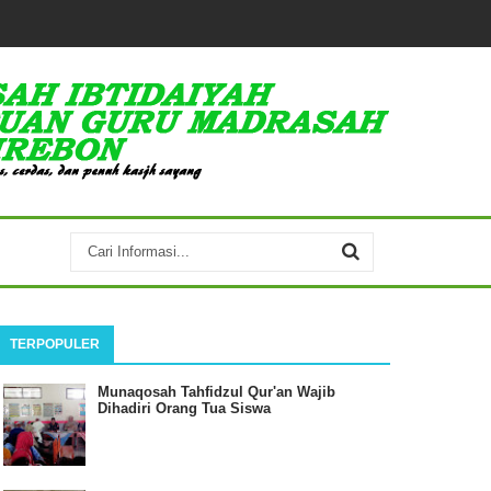
TERPOPULER
Munaqosah Tahfidzul Qur'an Wajib
Dihadiri Orang Tua Siswa