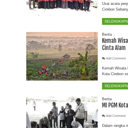
Usai acara per
Cirebon Sebany
SELENGKAPNY
Berita
Kemah Wisa
Cinta Alam
Add Comment
Kemah Wisata P
Kota Cirebon s
SELENGKAPNY
Berita
MI PGM Kota
Add Comment
Dalam rangka me