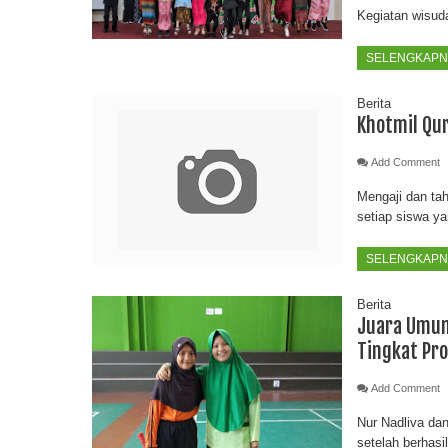
Kegiatan wisuda
SELENGKAPNY
Berita
Khotmil Qu
Add Comment
Mengaji dan ta
setiap siswa ya
SELENGKAPNY
Berita
Juara Umum 
Tingkat Pro
Add Comment
Nur Nadliva da
setelah berhasi