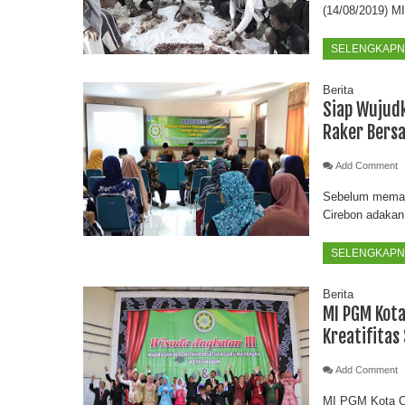
(14/08/2019) M
SELENGKAPNY
Berita
Siap Wujud
Raker Bers
Add Comment
Sebelum memasu
Cirebon adakan
SELENGKAPNY
Berita
MI PGM Kota
Kreatifitas
Add Comment
MI PGM Kota Ci