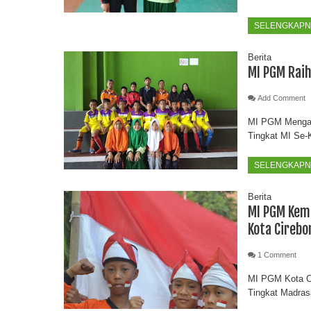
SELENGKAPNY
Berita
MI PGM Raih
Add Comment
MI PGM Mengaw
Tingkat MI Se-K
SELENGKAPNY
Berita
MI PGM Kem
Kota Cirebo
1 Comment
MI PGM Kota C
Tingkat Madrasa