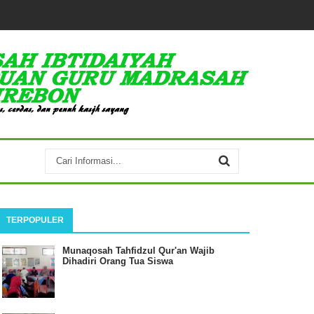
TERPOPULER
Munaqosah Tahfidzul Qur'an Wajib
Dihadiri Orang Tua Siswa