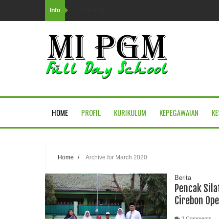
Info
Loading...
HOME
PROFIL
KURIKULUM
KEPEGAWAIAN
KE
Home
/
Archive for March 2020
Berita
Pencak Sila
Cirebon Op
2 Comments