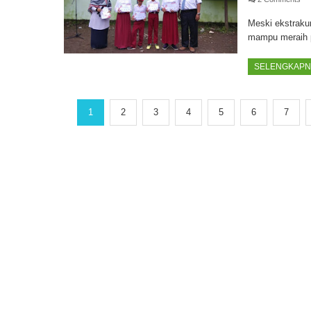
Meski ekstrakur
mampu meraih p
SELENGKAPNY
1
2
3
4
5
6
7