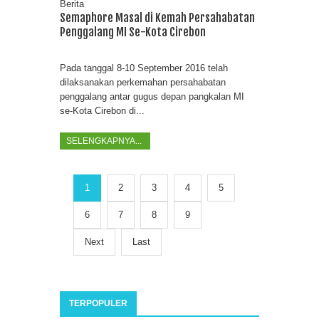
Berita
Semaphore Masal di Kemah Persahabatan
Penggalang MI Se-Kota Cirebon
Pada tanggal 8-10 September 2016 telah
dilaksanakan perkemahan persahabatan
penggalang antar gugus depan pangkalan MI
se-Kota Cirebon di...
SELENGKAPNYA...
1
2
3
4
5
6
7
8
9
Next
Last
TERPOPULER