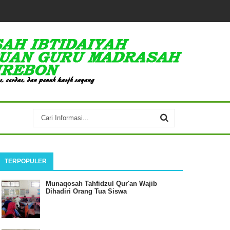
TERPOPULER
Munaqosah Tahfidzul Qur'an Wajib
Dihadiri Orang Tua Siswa