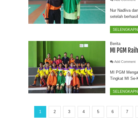
Nur Nadliva da
setelah berhasi
SELENGKAPNY
Berita
MI PGM Raih
Add Comment
MI PGM Mengaw
Tingkat MI Se-K
SELENGKAPNY
1
2
3
4
5
6
7