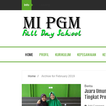
Info
Loading...
HOME
PROFIL
KURIKULUM
KEPEGAWAIAN
KE
Home
/
Archive for February 2019
Berita
Juara Umum 
Tingkat Pro
Add Comment