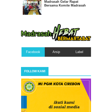
Madrasah Gelar Rapat
Bersama Komite Madrasah
Facebook
Arsip
Label
FOLLOW KAMI