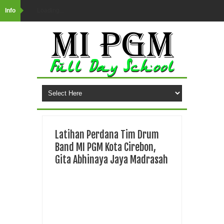
Info
Loading...
Latihan Perdana Tim Drum
Band MI PGM Kota Cirebon,
Gita Abhinaya Jaya Madrasah