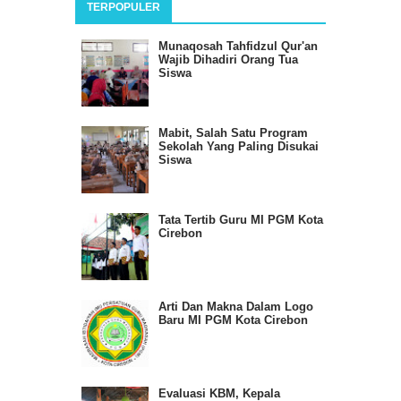
TERPOPULER
Munaqosah Tahfidzul Qur'an
Wajib Dihadiri Orang Tua
Siswa
Mabit, Salah Satu Program
Sekolah Yang Paling Disukai
Siswa
Tata Tertib Guru MI PGM Kota
Cirebon
Arti Dan Makna Dalam Logo
Baru MI PGM Kota Cirebon
Evaluasi KBM, Kepala