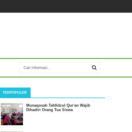
TERPOPULER
Munaqosah Tahfidzul Qur'an Wajib
Dihadiri Orang Tua Siswa