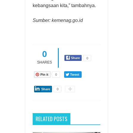
kebangsaan kita,” tambahnya.
Sumber:
kemenag.go.id
0
Share
0
SHARES
Pin it
0
Tweet
Share
0
RELATED POSTS